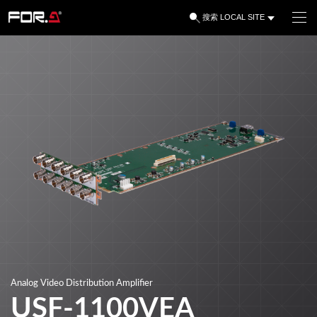
LOCAL SITE
搜索
Analog Video Distribution Amplifier
USF-1100VEA