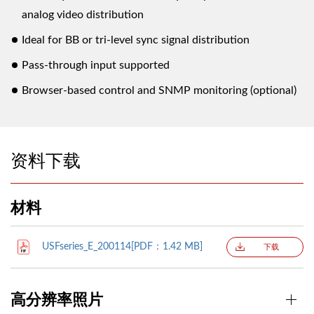
analog video distribution
Ideal for BB or tri-level sync signal distribution
Pass-through input supported
Browser-based control and SNMP monitoring (optional)
资料下载
材料
USFseries_E_200114[PDF：1.42 MB]
下载
高分辨率照片