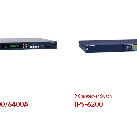
P Changeover Switch
00/6400A
IPS-6200