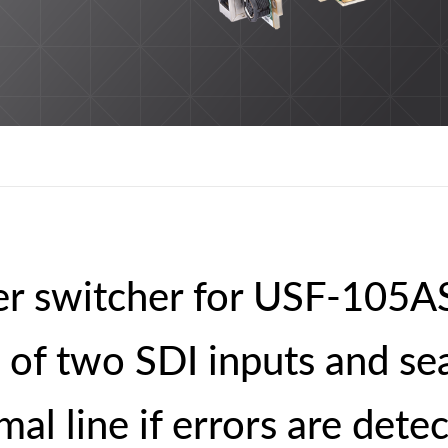
er switcher for USF-105
 of two SDI inputs and se
al line if errors are dete