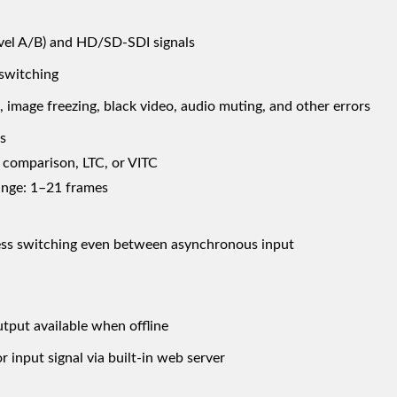
evel A/B) and HD/SD-SDI signals
switching
, image freezing, black video, audio muting, and other errors
s
 comparison, LTC, or VITC
range: 1–21 frames
ess switching even between asynchronous input
tput available when offline
 input signal via built-in web server