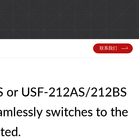
联系我们
AS or USF-212AS/212BS
amlessly switches to the
cted.