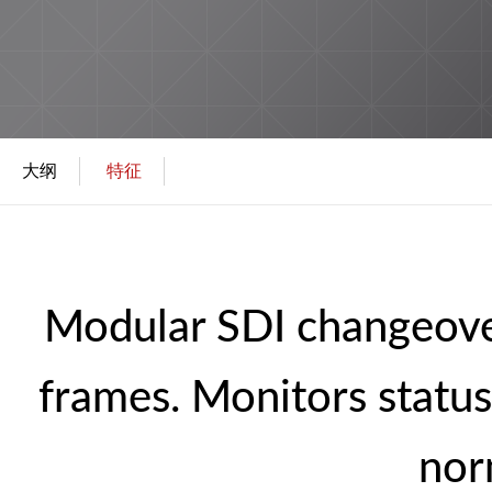
大纲
特征
Modular SDI changeov
frames. Monitors status
norm